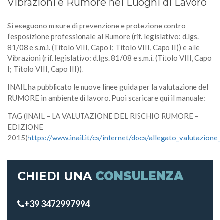
Vibrazioni e Rumore nei Luoghi di Lavoro
Si eseguono misure di prevenzione e protezione contro
l’esposizione professionale al Rumore (rif. legislativo: d.lgs.
81/08 e s.m.i. (Titolo VIII, Capo I; Titolo VIII, Capo II)) e alle
Vibrazioni (rif. legislativo: d.lgs. 81/08 e s.m.i. (Titolo VIII, Capo
I; Titolo VIII, Capo III)).
INAIL ha pubblicato le nuove linee guida per la valutazione del
RUMORE in ambiente di lavoro. Puoi scaricare qui il manuale:
TAG (INAIL – LA VALUTAZIONE DEL RISCHIO RUMORE –
EDIZIONE
2015)
https://www.inail.it/cs/internet/docs/allegato_valutazione
CHIEDI UNA
CONSULENZA
+39 3472997994